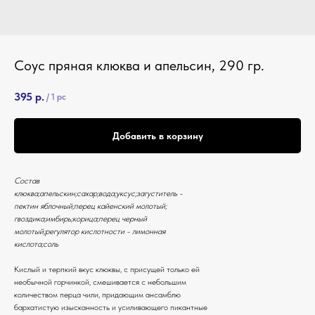
Соус пряная клюква и апельсин, 290 гр.
395
р.
/
1 pc
Добавить в корзину
Состав
клюква;апельскин;сахар;вода;уксус;загуститель -
пектин яблочный;перец кайенский молотый;
гвоздика;имбирь;корица;перец черный
молотый;регулятор кислотности - лимонная
кислота;соль
Кислый и терпкий вкус клюквы, с присущей только ей
необычной горчинкой, смешивается с небольшим
количеством перца чили, придающим ансамблю
бархатистую изысканность и усиливающего пикантные