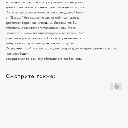
нотки вкуса ягоды. Все это приправлено послевкусием
ярких оттенков всегда свежего, кисло-сладкого цитруса.
Это наш соус пряная клюква и апельсин. Данный букет
от "Джемми" без сомнения оценят любители сыров,
ароматной баранины и говядины. Уверены, что Вы
обязательно отметите его бархатные ноты, будто
немного с дымком, приятно волнующие рецепторы. Нет
идей для вкусного завтрака? Просто нарежьте мягкого
нейтрального сыра и приправьте нашим соусом.
Экспериментируйте, с каждым видом блюда и даже каждым сортом сыра эта
приправа будет
раскрываться по-разному, обогащая его особенность.
Смотрите также: