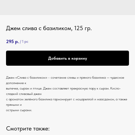
Джем слива с базиликом, 125 гр.
295
р.
/
1 pc
Добавить в корзину
Джем «Слива с базиликом» - сочетание сливы и пряного базилика — чудесное
дополнение к
выпечке, сырам и птице. Джем составляет прекрасную пару к сырам. Кисло-
сладкий сливовый джем
с ароматом зелёного базилика гармонирует с моцареллой и маасдамом, а также
пряными и
острыми сырами.
Смотрите также: