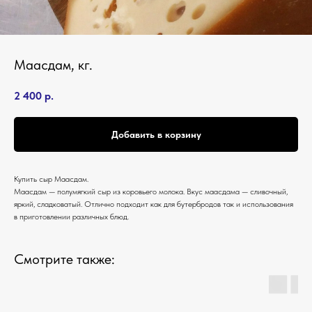
Маасдам, кг.
2 400
р.
Добавить в корзину
Купить сыр Маасдам.
Маасдам — полумягкий сыр из коровьего молока. Вкус маасдама — сливочный,
яркий, сладковатый. Отлично подходит как для бутербродов так и использования
в приготовлении различных блюд.
Смотрите также: