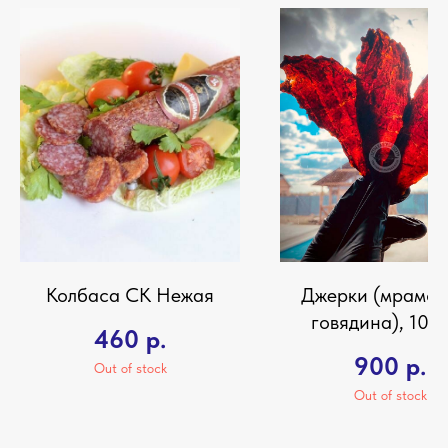
Колбаса СК Нежая
Джерки (мрамор
говядина), 100 
460
р.
900
р.
Out of stock
Out of stock