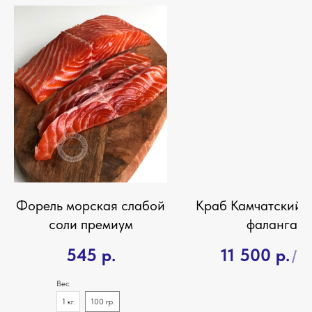
Форель морская слабой
Краб Камчатский 
соли премиум
фаланга
545
р.
11 500
р.
/
1 
Вес
1 кг.
100 гр.