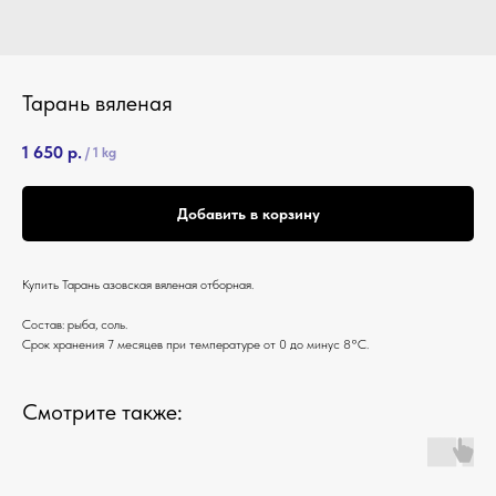
Тарань вяленая
1 650
р.
/
1 kg
Добавить в корзину
Купить Тарань азовская вяленая отборная.
Состав: рыба, соль.
Срок хранения 7 месяцев при температуре от 0 до минус 8°С.
Смотрите также: