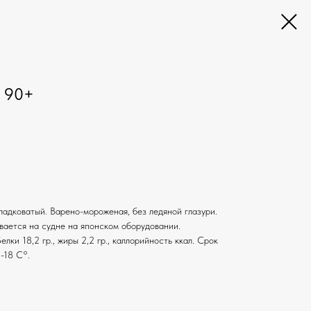
я 90+
ладковатый. Варено-мороженая, без ледяной глазури.
вается на судне на японском оборудовании.
лки 18,2 гр., жиры 2,2 гр., каллорийность ккал. Срок
-18 С°.