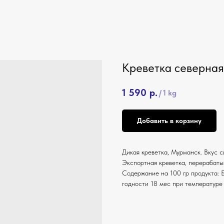
Креветка северна
1 590
р.
/
1 kg
Добавить в корзину
Дикая креветка, Мурманск. Вкус с
Экспортная креветка, перерабаты
Содержание на 100 гр продукта: Бе
годности 18 мес при температуре 