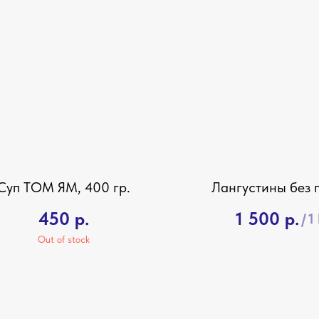
Суп ТОМ ЯМ, 400 гр.
Лангустины без 
450
р.
1 500
р.
/
1
Out of stock