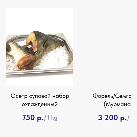
Осетр суповой набор
Форель/Семга ф
охлажденный
(Мурманск)
охлажденная
750
р.
3 200
р.
/
1 kg
/
1 