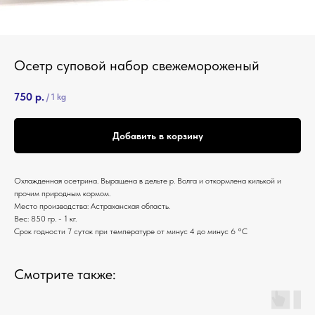
Осетр суповой набор свежемороженый
750
р.
/
1 kg
Добавить в корзину
Охлажденная осетрина. Выращена в дельте р. Волга и откормлена килькой и
прочим природным кормом.
Место производства: Астраханская область.
Вес: 850 гр. - 1 кг.
Срок годности 7 суток при температуре от минус 4 до минус 6 °С
Смотрите также: