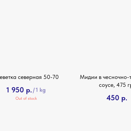
еветка северная 50-70
Мидии в чесночно-
соусе, 475 г
1 950
р.
/
1 kg
450
р.
Out of stock