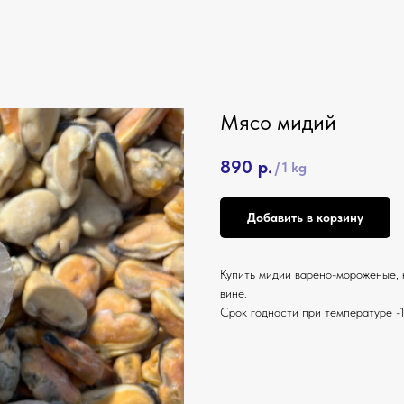
Мясо мидий
890
р.
/
1 kg
Добавить в корзину
Купить мидии варено-мороженые, 
вине.
Срок годности при температуре -