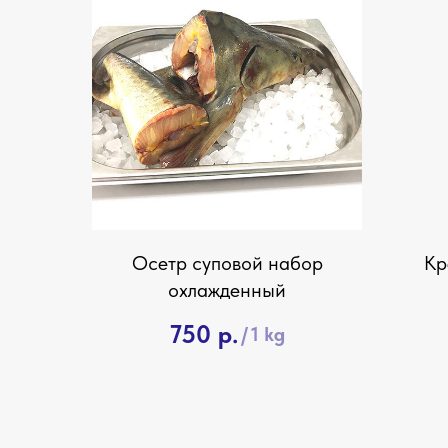
Осетр суповой набор
Кр
охлажденный
750
р.
/
1 kg