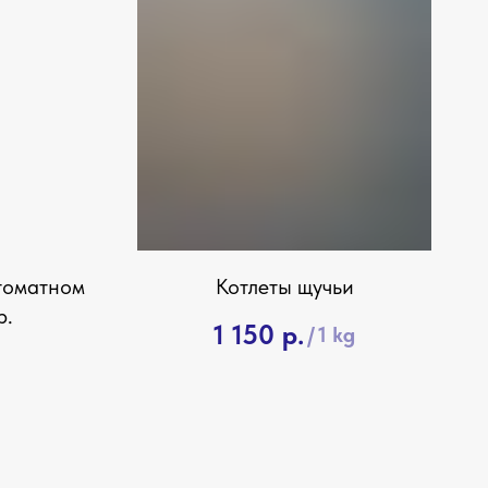
томатном
Котлеты щучьи
р.
1 150
р.
/
1 kg